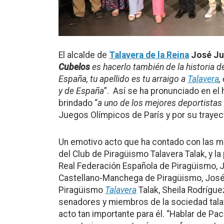
El alcalde de
Talavera de la Reina
José Ju
Cubelos
es hacerlo también de la historia d
España, tu apellido es tu arraigo a
Talavera
,
y de España
”. Así se ha pronunciado en e
brindado “
a uno de los mejores deportistas 
Juegos Olímpicos de París y por su trayec
Un emotivo acto que ha contado con las mu
del Club de Piragüismo Talavera Talak, y l
Real Federación Española de Piragüismo, J
Castellano-Manchega de Piragüismo, José 
Piragüismo
Talavera
Talak, Sheila Rodrígu
senadores y miembros de la sociedad tal
acto tan importante para él. “Hablar de P