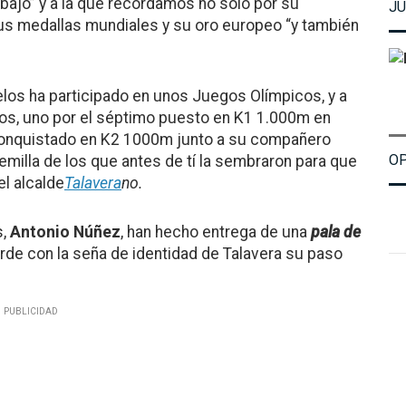
abajo” y a la que recordamos no sólo por su
JU
 sus medallas mundiales y su oro europeo “y también
elos ha participado en unos Juegos Olímpicos, y a
os, uno por el séptimo puesto en K1 1.000m en
 conquistado en K2 1000m junto a su compañero
OP
semilla de los que antes de tí la sembraron para que
el alcalde
Talavera
no.
s,
Antonio Núñez
, han hecho entrega de una
pala de
de con la seña de identidad de Talavera su paso