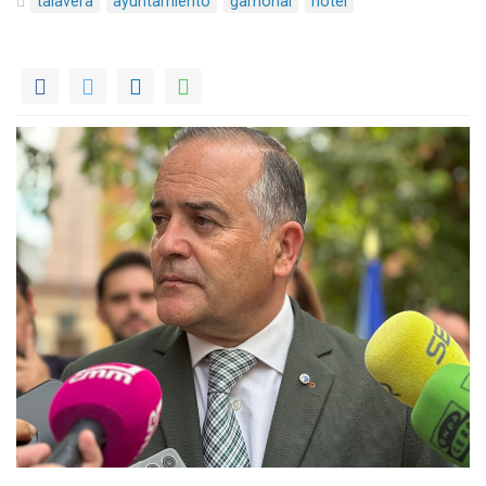
talavera
ayuntamiento
gamonal
hotel